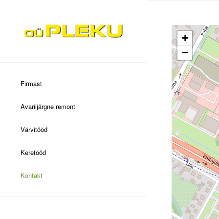
+
−
Firmast
Avariijärgne remont
Värvitööd
Keretööd
Kontakt