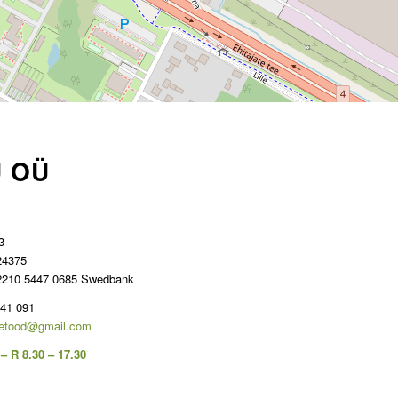
 OÜ
3
24375
2210 5447 0685 Swedbank
141 091
retood@gmail.com
 – R 8.30 – 17.30