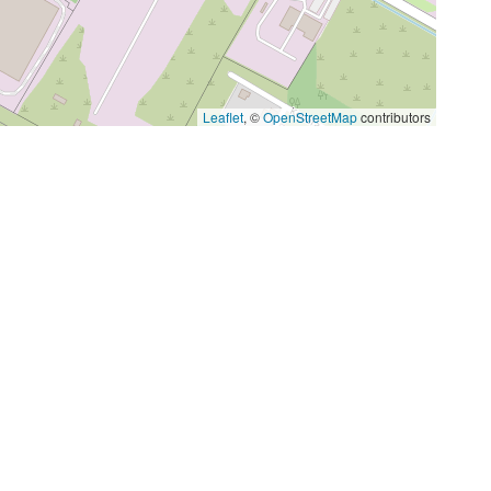
Leaflet
, ©
OpenStreetMap
contributors